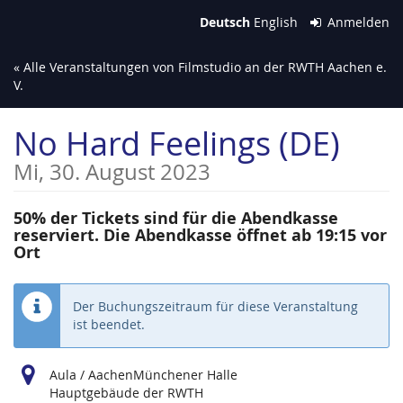
Zum
Deutsch
English
Anmelden
Haupt-
Inhalt
« Alle Veranstaltungen von Filmstudio an der RWTH Aachen e.
springen
V.
No Hard Feelings (DE)
Mi, 30. August 2023
50% der Tickets sind für die Abendkasse
reserviert. Die Abendkasse öffnet ab 19:15 vor
Ort
Der Buchungszeitraum für diese Veranstaltung
ist beendet.
Aula / AachenMünchener Halle
Hauptgebäude der RWTH