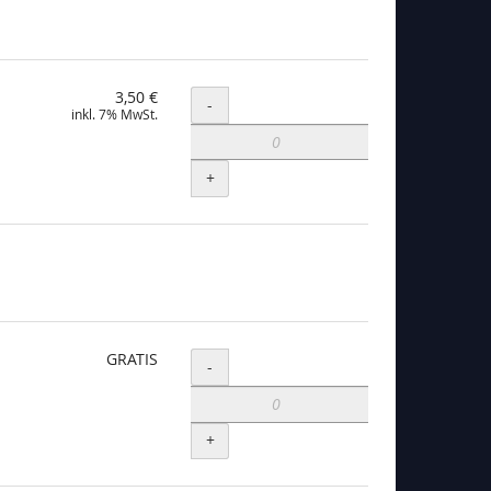
3,50 €
Menge
-
inkl. 7% MwSt.
+
GRATIS
Menge
-
+