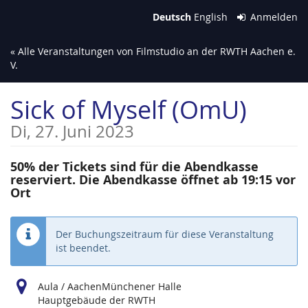
Zum
Deutsch
English
Anmelden
Haupt-
Inhalt
« Alle Veranstaltungen von Filmstudio an der RWTH Aachen e.
springen
V.
Sick of Myself (OmU)
Di, 27. Juni 2023
50% der Tickets sind für die Abendkasse
reserviert. Die Abendkasse öffnet ab 19:15 vor
Ort
Der Buchungszeitraum für diese Veranstaltung
ist beendet.
Aula / AachenMünchener Halle
Hauptgebäude der RWTH