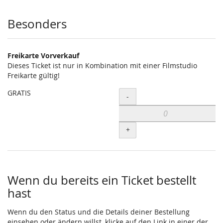
Besonders
Freikarte Vorverkauf
Dieses Ticket ist nur in Kombination mit einer Filmstudio
Freikarte gültig!
GRATIS
Menge
-
+
Wenn du bereits ein Ticket bestellt
hast
Wenn du den Status und die Details deiner Bestellung
einsehen oder ändern willst, klicke auf den Link in einer der