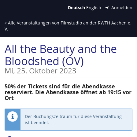
Zum
Deutsch
English
Anmelden
Haupt-
Inhalt
« Alle Veranstaltungen von Filmstudio an der RWTH Aachen e.
springen
V.
All the Beauty and the
Bloodshed (OV)
Mi, 25. Oktober 2023
50% der Tickets sind für die Abendkasse
reserviert. Die Abendkasse öffnet ab 19:15 vor
Ort
Der Buchungszeitraum für diese Veranstaltung
ist beendet.