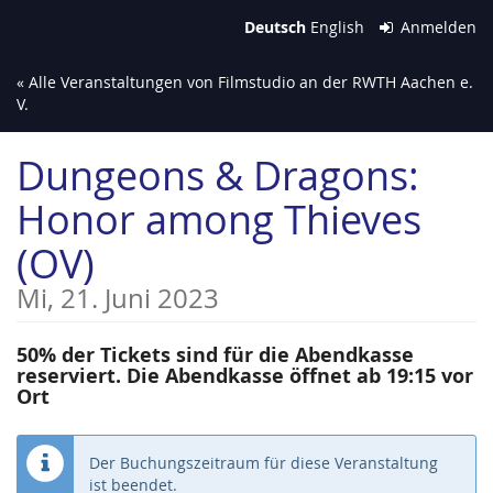
Zum
Deutsch
English
Anmelden
Haupt-
Inhalt
« Alle Veranstaltungen von Filmstudio an der RWTH Aachen e.
springen
V.
Dungeons & Dragons:
Honor among Thieves
(OV)
Mi, 21. Juni 2023
50% der Tickets sind für die Abendkasse
reserviert. Die Abendkasse öffnet ab 19:15 vor
Ort
Der Buchungszeitraum für diese Veranstaltung
ist beendet.