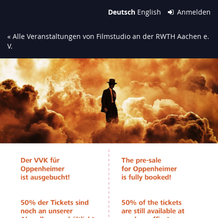
Zum
Deutsch
English
Anmelden
Haupt-
Inhalt
« Alle Veranstaltungen von Filmstudio an der RWTH Aachen e.
springen
V.