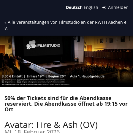
Zum
Deutsch
English
Anmelden
Haupt-
Inhalt
« Alle Veranstaltungen von Filmstudio an der RWTH Aachen e.
springen
V.
50% der Tickets sind für die Abendkasse
reserviert. Die Abendkasse öffnet ab 19:15 vor
Ort
Avatar: Fire & Ash (OV)
Mi, 18. Februar 2026