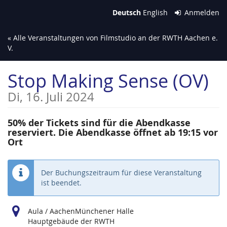
Zum
Deutsch
English
Anmelden
Haupt-
Inhalt
« Alle Veranstaltungen von Filmstudio an der RWTH Aachen e.
springen
V.
Stop Making Sense (OV)
Di, 16. Juli 2024
50% der Tickets sind für die Abendkasse
reserviert. Die Abendkasse öffnet ab 19:15 vor
Ort
Der Buchungszeitraum für diese Veranstaltung
ist beendet.
Aula / AachenMünchener Halle
Hauptgebäude der RWTH