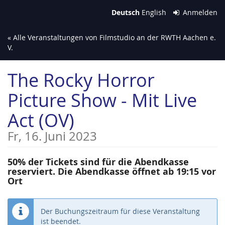
Zum
Deutsch
English
Anmelden
Haupt-
Inhalt
« Alle Veranstaltungen von Filmstudio an der RWTH Aachen e.
springen
V.
The Rocky Horror
Picture Show - Mit Live
Act (OV)
Fr, 16. Juni 2023
50% der Tickets sind für die Abendkasse
reserviert. Die Abendkasse öffnet ab 19:15 vor
Ort
Der Buchungszeitraum für diese Veranstaltung
ist beendet.