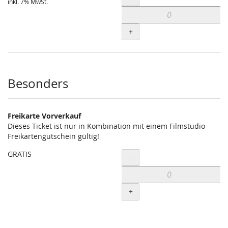
inkl. 7% MwSt.
+
Besonders
Freikarte Vorverkauf
Dieses Ticket ist nur in Kombination mit einem Filmstudio
Freikartengutschein gültig!
GRATIS
Menge
-
+