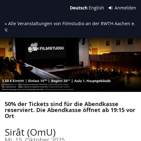
Zum
Deutsch
English
Anmelden
Haupt-
Inhalt
« Alle Veranstaltungen von Filmstudio an der RWTH Aachen e.
springen
V.
50% der Tickets sind für die Abendkasse
reserviert. Die Abendkasse öffnet ab 19:15 vor
Ort
Sirât (OmU)
Mi, 15. Oktober 2025