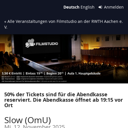
Zum
Deutsch
English
Anmelden
Haupt-
Inhalt
« Alle Veranstaltungen von Filmstudio an der RWTH Aachen e.
springen
V.
50% der Tickets sind für die Abendkasse
reserviert. Die Abendkasse öffnet ab 19:15 vor
Ort
Slow (OmU)
Mi, 12. November 2025