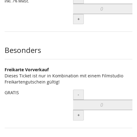
inkl. 7% MwSt.
+
Besonders
Freikarte Vorverkauf
Dieses Ticket ist nur in Kombination mit einem Filmstudio
Freikartengutschein gültig!
GRATIS
Menge
-
+