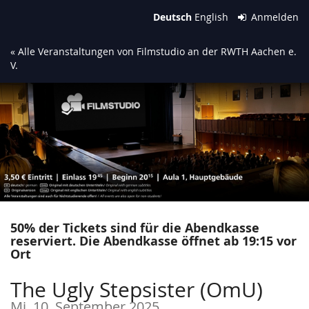
Zum
Deutsch
English
Anmelden
Haupt-
Inhalt
« Alle Veranstaltungen von Filmstudio an der RWTH Aachen e.
springen
V.
50% der Tickets sind für die Abendkasse
reserviert. Die Abendkasse öffnet ab 19:15 vor
Ort
The Ugly Stepsister (OmU)
Mi, 10. September 2025