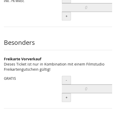
inkl. 7% MwSt.
+
Besonders
Freikarte Vorverkauf
Dieses Ticket ist nur in Kombination mit einem Filmstudio
Freikartengutschein gültig!
GRATIS
Menge
-
+