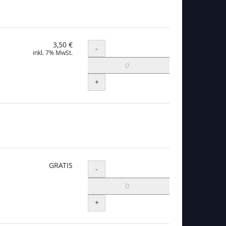
3,50 €
Menge
-
inkl. 7% MwSt.
+
GRATIS
Menge
-
+